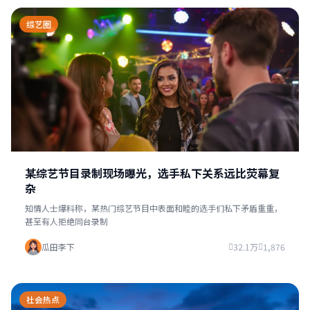
综艺圈
某综艺节目录制现场曝光，选手私下关系远比荧幕复
杂
知情人士爆料称，某热门综艺节目中表面和睦的选手们私下矛盾重重，
甚至有人拒绝同台录制
瓜田李下
32.1万
1,876
社会热点