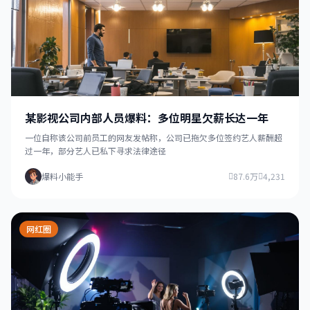
某影视公司内部人员爆料：多位明星欠薪长达一年
一位自称该公司前员工的网友发帖称，公司已拖欠多位签约艺人薪酬超
过一年，部分艺人已私下寻求法律途径
爆料小能手
87.6万
4,231
网红圈