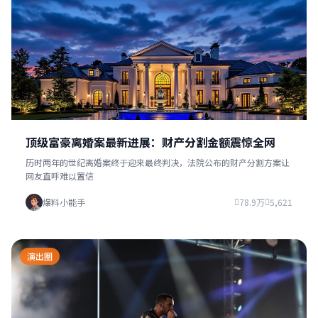
顶级富豪离婚案最新进展：财产分割金额震惊全网
历时两年的世纪离婚案终于迎来最终判决，法院公布的财产分割方案让
网友直呼难以置信
爆料小能手
78.9万
5,621
演出圈