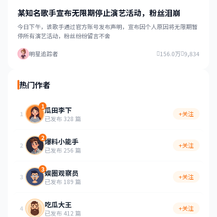
某知名歌手宣布无限期停止演艺活动，粉丝泪崩
今日下午，该歌手通过官方账号发布声明，宣布因个人原因将无限期暂
停所有演艺活动，粉丝纷纷留言不舍
明星追踪者
156.0万
9,834
热门作者
1
瓜田李下
1
+关注
已发布 328 篇
2
爆料小能手
2
+关注
已发布 256 篇
3
娱圈观察员
3
+关注
已发布 189 篇
吃瓜大王
4
+关注
已发布 412 篇