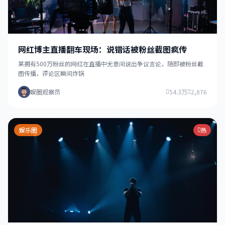
网红博主直播翻车现场：说错话被粉丝截图疯传
某拥有500万粉丝的网红在直播中无意间说出争议言论，随即被粉丝截
图传播，评论区瞬间炸锅
娱圈观察员
54.3万
2,876
娱乐圈
热