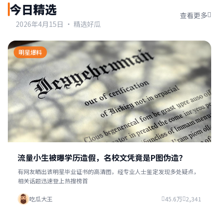
今日精选
查看更多
2026年4月15日 · 精选好瓜
明星爆料
流量小生被曝学历造假，名校文凭竟是P图伪造？
有网友晒出该明星毕业证书的高清图，经专业人士鉴定发现多处疑点，
相关话题迅速登上热搜榜首
吃瓜大王
45.6万
2,341