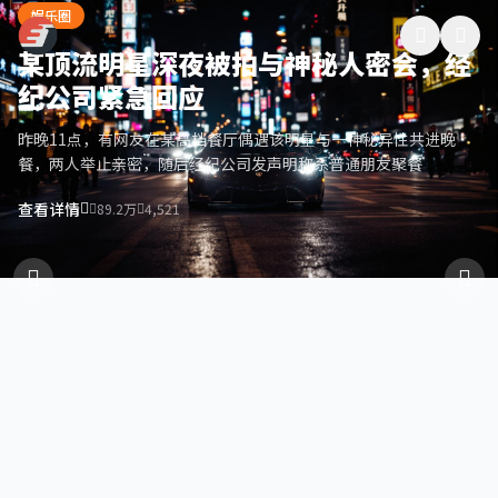
有料视频
跳过导航
娱乐圈
某顶流明星深夜被拍与神秘人密会，经
纪公司紧急回应
昨晚11点，有网友在某高档餐厅偶遇该明星与一神秘异性共进晚
餐，两人举止亲密，随后经纪公司发声明称系普通朋友聚餐
查看详情
89.2万
4,521