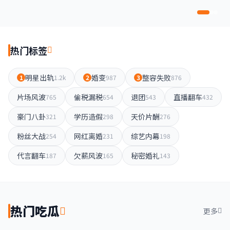
热门标签
明星出轨
婚变
整容失败
1
1.2k
2
987
3
876
片场风波
偷税漏税
退团
直播翻车
765
654
543
432
豪门八卦
学历造假
天价片酬
321
298
276
粉丝大战
网红离婚
综艺内幕
254
231
198
代言翻车
欠薪风波
秘密婚礼
187
165
143
热门吃瓜
更多