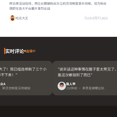
昨日某活动现场，两位长期被粉丝对立的顶流明星意外同框，双方粉丝
随即在各大平台展开激烈论战
吃瓜大王
110.0万
7,823
实时评论
直播中
太大了！我已经连续刷了三个小
"说实话这种事情在圈子里太常见了
不下来！"
是这次被拍到了而已"
众A
路人甲
· 某顶流明星深夜被拍
2分钟前 · 某男星被曝出轨