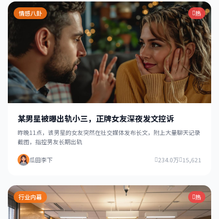
情感八卦
热
某男星被曝出轨小三，正牌女友深夜发文控诉
昨晚11点，该男星的女友突然在社交媒体发布长文，附上大量聊天记录
截图，指控男友长期出轨
瓜田李下
234.0万
15,621
行业内幕
热