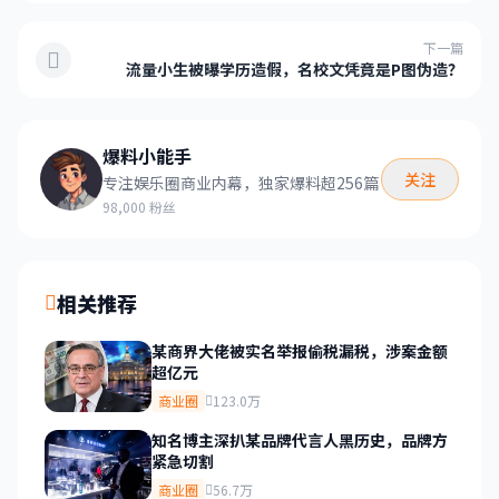
下一篇
流量小生被曝学历造假，名校文凭竟是P图伪造？
爆料小能手
关注
专注娱乐圈商业内幕，独家爆料超256篇
98,000 粉丝
相关推荐
某商界大佬被实名举报偷税漏税，涉案金额
超亿元
商业圈
123.0万
知名博主深扒某品牌代言人黑历史，品牌方
紧急切割
商业圈
56.7万