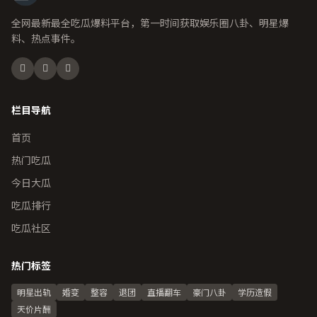
全网最新最全吃瓜爆料平台，第一时间获取娱乐圈八卦、明星爆
料、热点事件。
栏目导航
首页
热门吃瓜
今日大瓜
吃瓜排行
吃瓜社区
热门标签
明星出轨
婚变
整容
退团
直播翻车
豪门八卦
学历造假
天价片酬